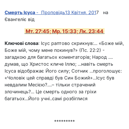
Смерть Ісуса
-
Проповідь
13 Квітня, 201
7
на
Євангеліє від
Мт. 27:45; Мр. 15:33; Лк. 23:44
Ключові слова
: Ісус раптово скрикнув:... «Боже мій,
Боже мій, чому мене покинув?» (Пс. 22:2) -
загадкою для багатьох коментаторів; Народ ....
думав, що Христос кличе Іллю; ...навіть смерть
Ісуса відображає Його силу; Сотник ...проголошує:
«Чоловік цей справді був Син Божий»...Ісус був
невдалим Месією?....– тільки страчений
злочинець?... Це смерть одного за гріхи
багатьох...Його учні..самі розбіглися
*********