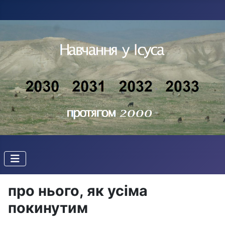
про нього, як усіма
покинутим