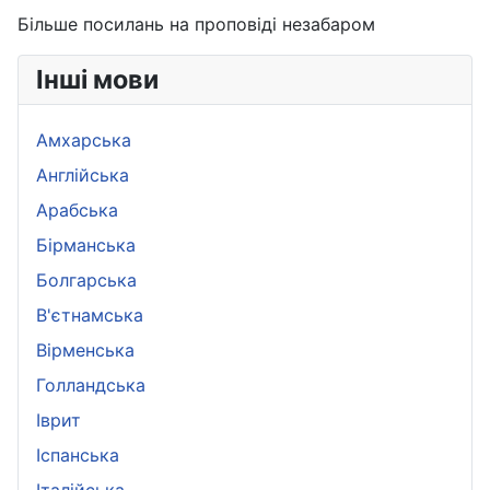
Більше посилань на проповіді незабаром
Інші мови
Амхарська
Aнглійська
Арабська
Бірманська
Болгарська
B'єтнамська
Вірменська
Голландська
Іврит
Іспанська