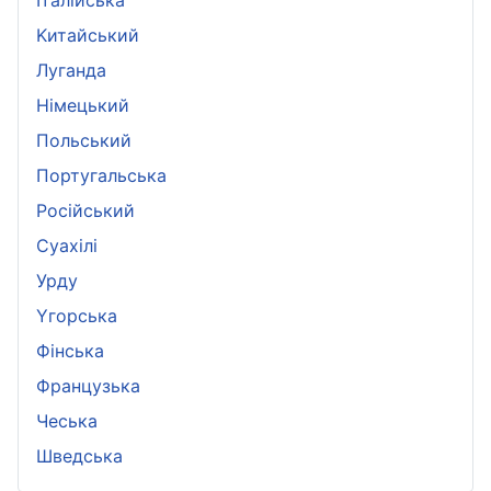
Iталійська
Kитайський
Луганда
Німецький
Польський
Португальська
Pосійський
Суахілі
Урду
Yгорська
Фінська
Французька
Чеська
Шведська