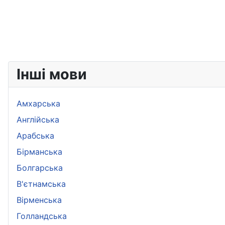
Інші мови
Амхарська
Aнглійська
Арабська
Бірманська
Болгарська
B'єтнамська
Вірменська
Голландська