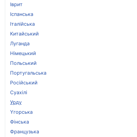
Іврит
Іспанська
Iталійська
Kитайський
Луганда
Німецький
Польський
Португальська
Pосійський
Суахілі
Урду
Yгорська
Фінська
Французька