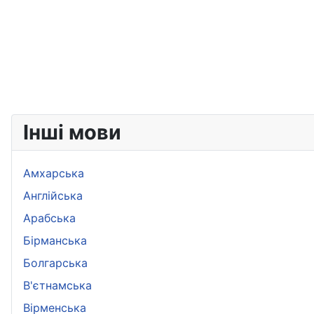
Інші мови
Амхарська
Aнглійська
Арабська
Бірманська
Болгарська
B'єтнамська
Вірменська