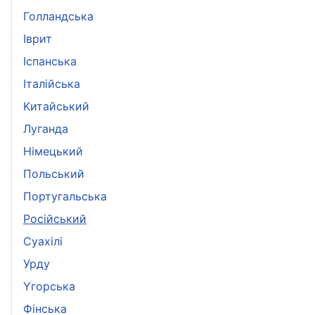
Голландська
Іврит
Іспанська
Iталійська
Kитайський
Луганда
Німецький
Польський
Португальська
Pосійський
Суахілі
Урду
Yгорська
Фінська