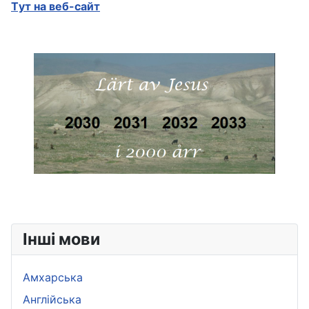
Tут на веб-сайт
Інші мови
Амхарська
Aнглійська