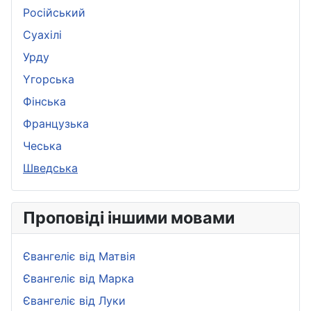
Pосійський
Суахілі
Урду
Yгорська
Фінська
Французька
Чеська
Шведська
Проповіді іншими мовами
Євангеліє від Матвія
Євангеліє від Марка
Євангеліє від Луки