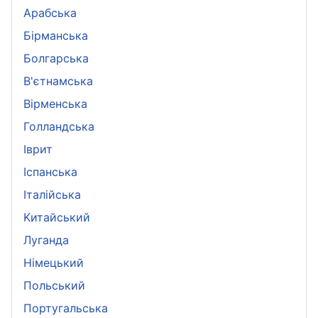
Арабська
Бірманська
Болгарська
B'єтнамська
Вірменська
Голландська
Іврит
Іспанська
Iталійська
Kитайський
Луганда
Німецький
Польський
Португальська