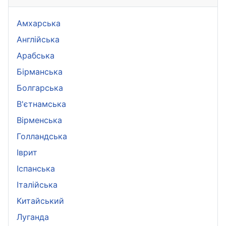
Амхарська
Aнглійська
Арабська
Бірманська
Болгарська
B'єтнамська
Вірменська
Голландська
Іврит
Іспанська
Iталійська
Kитайський
Луганда