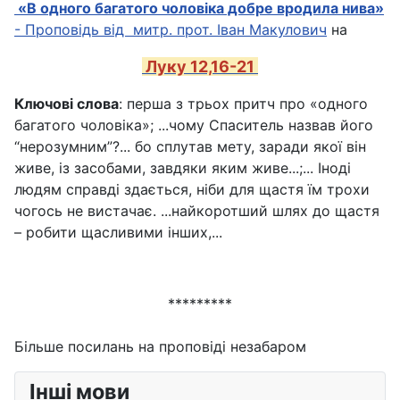
«В одного багатого чоловіка добре вродила нива»
- Проповідь
від митр. прот. Іван Макулович
на
Луку 12,16-21
Ключові слова
: перша з трьох притч про «одного
багатого чоловіка»; ...чому Спаситель назвав його
“нерозумним”?... бо сплутав мету, заради якої він
живе, із засобами, завдяки яким живе...;... Іноді
людям справді здається, ніби для щастя їм трохи
чогось не вистачає. ...найкоротший шлях до щастя
– робити щасливими інших,...
*********
Більше посилань на проповіді незабаром
Інші мови