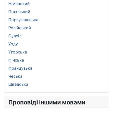
Німецький
Польський
Португальська
Pосійський
Суахілі
Урду
Yгорська
Фінська
Французька
Чеська
Шведська
Проповіді іншими мовами