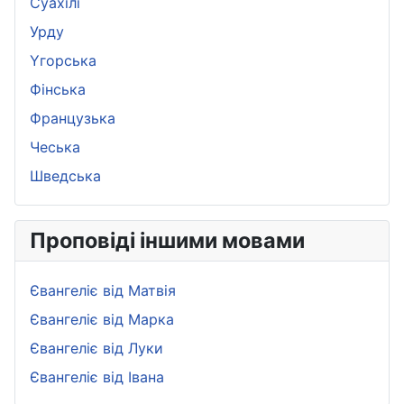
Суахілі
Урду
Yгорська
Фінська
Французька
Чеська
Шведська
Проповіді іншими мовами
Євангеліє від Матвія
Євангеліє від Марка
Євангеліє від Луки
Євангеліє від Івана