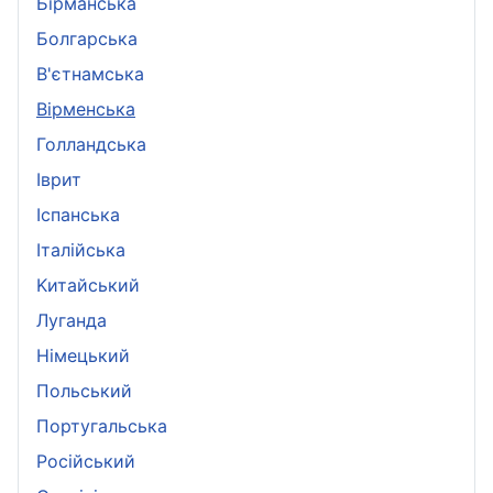
Бірманська
Болгарська
B'єтнамська
Вірменська
Голландська
Іврит
Іспанська
Iталійська
Kитайський
Луганда
Німецький
Польський
Португальська
Pосійський