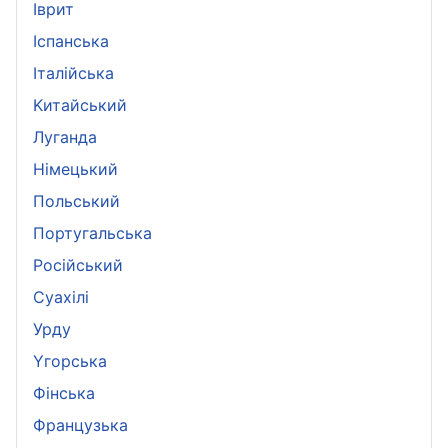
Іврит
Іспанська
Iталійська
Kитайський
Луганда
Німецький
Польський
Португальська
Pосійський
Суахілі
Урду
Yгорська
Фінська
Французька