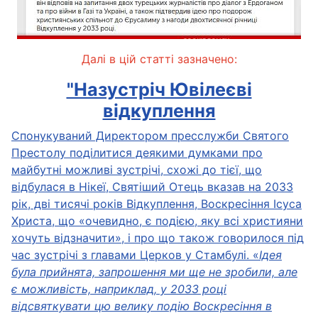
Далі в цій статті зазначено:
"Назустріч Ювілеєві
відкуплення
Спонукуваний Директором пресслужби Святого
Престолу поділитися деякими думками про
майбутні можливі зустрічі, схожі до тієї, що
відбулася в Нікеї, Святіший Отець вказав на 2033
рік, дві тисячі років Відкуплення, Воскресіння Ісуса
Христа, що «очевидно, є подією, яку всі християни
хочуть відзначити», і про що також говорилося під
час зустрічі з главами Церков у Стамбулі. «
Ідея
була прийнята, запрошення ми ще не зробили, але
є можливість, наприклад, у 2033 році
відсвяткувати цю велику подію Воскресіння в