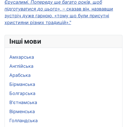
Єрусалимі. Попереду ще багато років, щоб
підготуватися до цього
», – сказав він, назвавши
зустріч дуже гарною, «тому що були присутні
християни різних традицій»."
Інші мови
Амхарська
Aнглійська
Арабська
Бірманська
Болгарська
B'єтнамська
Вірменська
Голландська