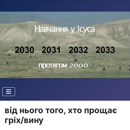
від нього того, хто прощає
гріх/вину