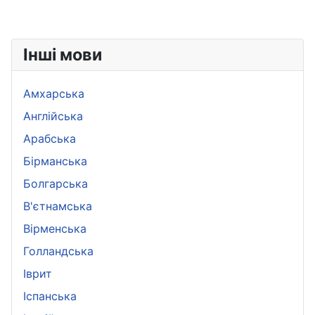
Інші мови
Амхарська
Aнглійська
Арабська
Бірманська
Болгарська
B'єтнамська
Вірменська
Голландська
Іврит
Іспанська