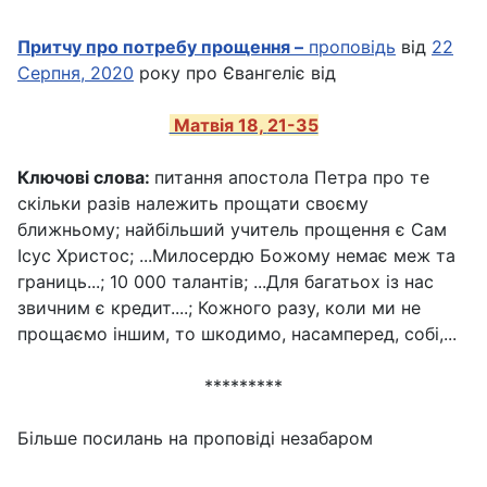
П
ритчу про потребу прощення –
проповідь
від
22
Серпня, 2020
року про Євангеліє від
Матвія 18,
21-35
Ключові слова:
питання апостола Петра про те
скільки разів належить прощати своєму
ближньому; найбільший учитель прощення є Сам
Ісус Христос; ...Милосердю Божому немає меж та
границь...; 10 000 талантів; ...Для багатьох із нас
звичним є кредит....; Кожного разу, коли ми не
прощаємо іншим, то шкодимо, насамперед, собі,...
*********
Більше посилань на проповіді незабаром