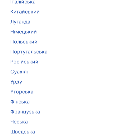
Iталійська
Kитайський
Луганда
Німецький
Польський
Португальська
Pосійський
Суахілі
Урду
Yгорська
Фінська
Французька
Чеська
Шведська